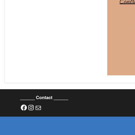
______ Contact ______
Facebook
Instagram
E-mail