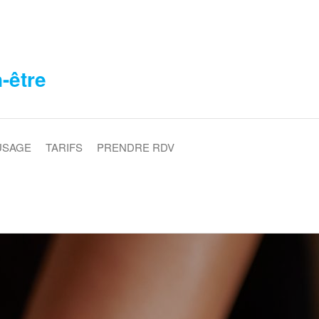
n-être
USAGE
TARIFS
PRENDRE RDV