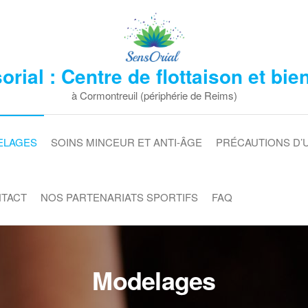
rial : Centre de flottaison et bie
à Cormontreuil (périphérie de Reims)
ELAGES
SOINS MINCEUR ET ANTI-ÂGE
PRÉCAUTIONS D’
NTACT
NOS PARTENARIATS SPORTIFS
FAQ
Modelages