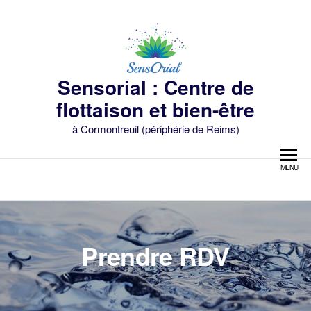
Skip
to
the
content
Sensorial : Centre de
flottaison et bien-être
à Cormontreuil (périphérie de Reims)
MENU
Prendre RDV