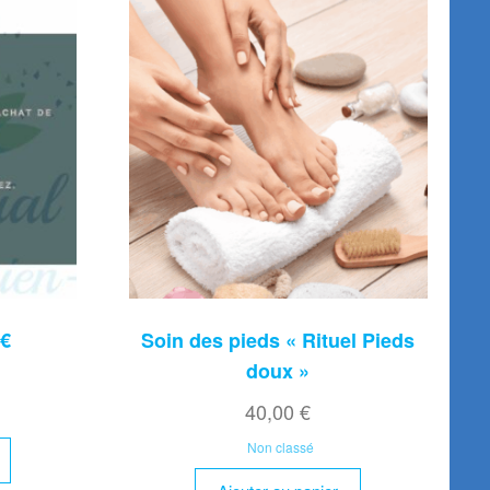
 €
Soin des pieds « Rituel Pieds
doux »
40,00
€
Non classé