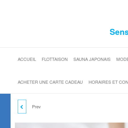
Skip
to
the
content
Senso
ACCUEIL
FLOTTAISON
SAUNA JAPONAIS
MOD
ACHETER UNE CARTE CADEAU
HORAIRES ET CO
Prev
OFFRE FÊTE DES
PÈRES : PACK