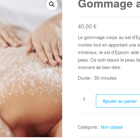
Gommage a
40,00
€
Le gommage corps au sel d’Epso
mortes tout en apportant une 
minéraux, le sel d’Epsom aide à 
peau. Ce soin laisse la peau l
moment de bien-être.
Durée : 30 minutes
quantité
Ajouter au panier
de
Gommage
au
Catégorie :
Non classé
sel
d'Epsom