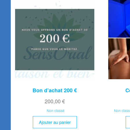
Bon d’achat 200 €
C
200,00
€
Non classé
Non class
Ajouter au panier