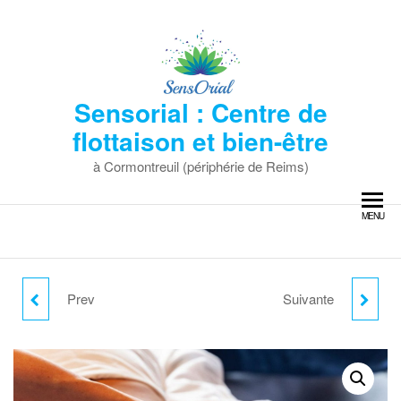
Skip
to
the
content
Sensorial : Centre de
flottaison et bien-être
à Cormontreuil (périphérie de Reims)
MENU
Prev
Suivante
MODELAGE AUX
MODELAGE 30
GALETS DE PIERRES
MINUTES "COCON À
PRÉCIEUSES - 60
DEUX" PARENT /