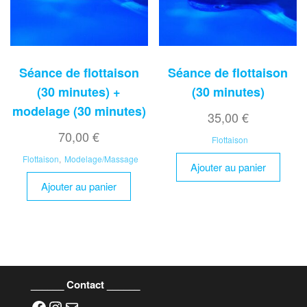
Séance de flottaison
Séance de flottaison
(30 minutes) +
(30 minutes)
modelage (30 minutes)
35,00
€
70,00
€
Flottaison
Flottaison
,
Modelage/Massage
Ajouter au panier
Ajouter au panier
______ Contact ______
Facebook
Instagram
E-mail