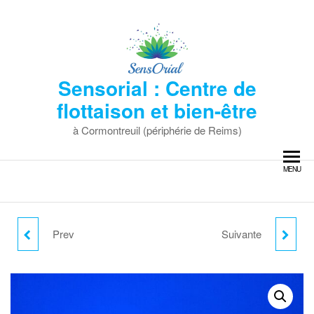
Skip
to
the
content
Sensorial : Centre de
flottaison et bien-être
à Cormontreuil (périphérie de Reims)
MENU
Prev
Suivante
SÉANCE DE SAUNA
SÉANCE DE
JAPONAIS (30
FLOTTAISON (45
MINUTES) + MODELAGE
MINUTES)+ MODELAGE