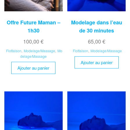
Offre Future Maman –
Modelage dans l’eau
1h30
de 30 minutes
100,00
€
65,00
€
Flottaison
,
Modelage/Massage
,
Mo
Flottaison
,
Modelage/Massage
delage/Massage
Ajouter au panier
Ajouter au panier