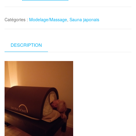
Séance
de
Catégories :
Modelage/Massage
,
Sauna japonais
sauna
japonais
(30
minutes)
DESCRIPTION
+
modelage
(30
minutes)