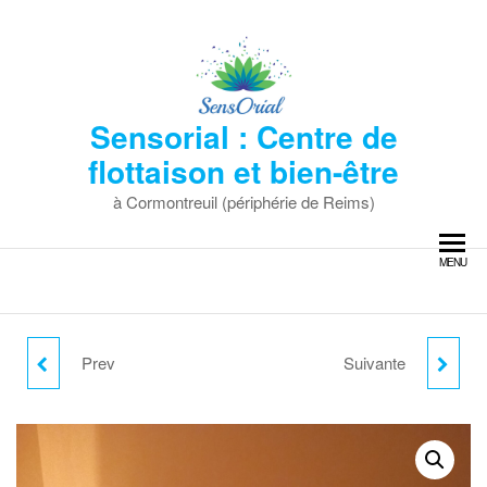
Skip
to
the
content
Sensorial : Centre de
flottaison et bien-être
à Cormontreuil (périphérie de Reims)
MENU
Prev
Suivante
SÉANCE DE SAUNA
SÉANCE DE SAUNA
JAPONAIS (30
JAPONAIS (30
MINUTES) AVEC
MINUTES) + MODELAGE