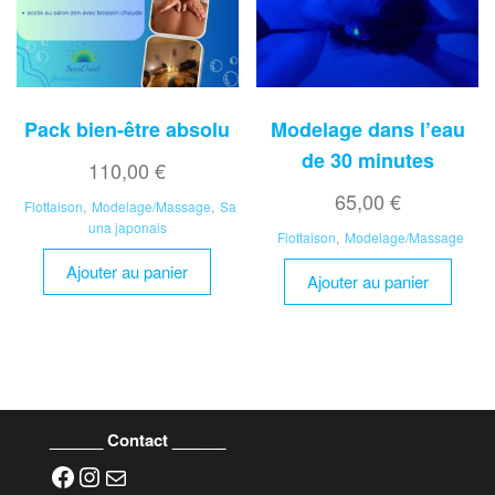
Pack bien-être absolu
Modelage dans l’eau
de 30 minutes
110,00
€
65,00
€
Flottaison
,
Modelage/Massage
,
Sa
una japonais
Flottaison
,
Modelage/Massage
Ajouter au panier
Ajouter au panier
______ Contact ______
Facebook
Instagram
E-mail