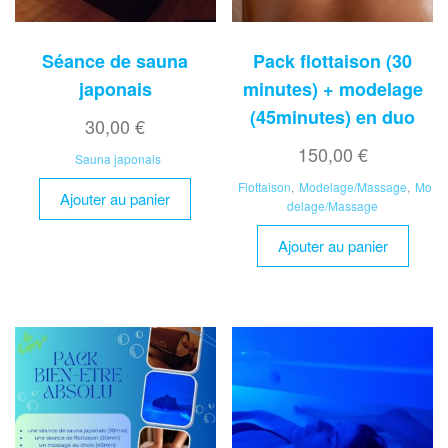
Séance de sauna
Pack flottaison (30
japonais
minutes) + modelage
(45minutes) en duo
30,00
€
150,00
€
Sauna japonais
Flottaison
,
Modelage/Massage
,
Mo
Ajouter au panier
delage/Massage
Ajouter au panier