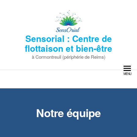
Skip
to
the
content
Sensorial : Centre de
flottaison et bien-être
à Cormontreuil (périphérie de Reims)
MENU
Notre équipe