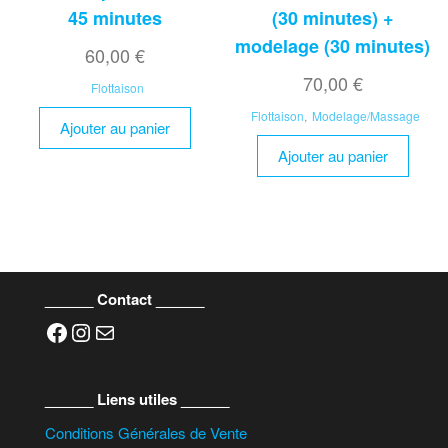
45 minutes
(30 minutes) +
modelage (30 minutes)
60,00
€
70,00
€
Flottaison
Flottaison
,
Modelage/Massage
Ajouter au panier
Ajouter au panier
______ Contact ______
Facebook
Instagram
E-mail
______ Liens utiles ______
Conditions Générales de Vente