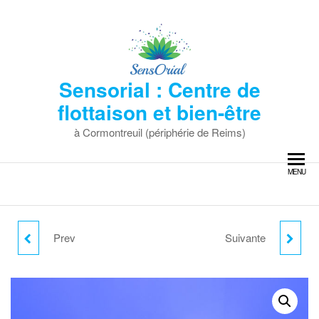
Skip
to
the
content
Sensorial : Centre de
flottaison et bien-être
à Cormontreuil (périphérie de Reims)
MENU
Prev
Suivante
PACK DE 5 SÉANCES
OFFRE DUO 1H
DE FLOTTAISON DE 30
MINUTES