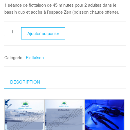
1 séance de flottaison de 45 minutes pour 2 adultes dans le
bassin duo et accès à l’espace Zen (boisson chaude offerte).
quantité
Ajouter au panier
de
Offre
duo
Catégorie :
Flottaison
45
minutes
DESCRIPTION