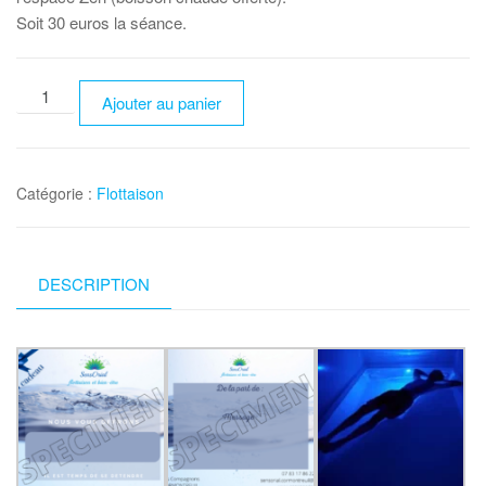
Soit 30 euros la séance.
quantité
Ajouter au panier
de
Pack
de
Catégorie :
Flottaison
5
séances
de
flottaison
DESCRIPTION
de
30
minutes