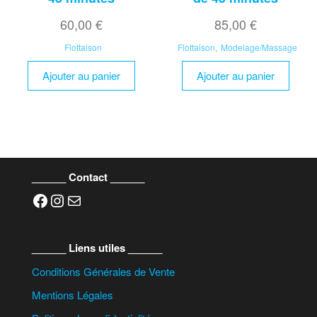
60,00
€
85,00
€
Flottaison
Flottaison
,
Modelage/Massage
Ajouter au panier
Ajouter au panier
______ Contact ______
Facebook
Instagram
E-mail
______ Liens utiles ______
Conditions Générales de Vente
Mentions Légales