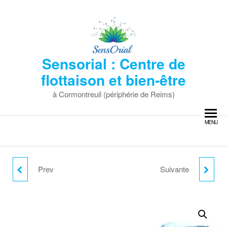
Skip
to
the
content
Sensorial : Centre de
flottaison et bien-être
à Cormontreuil (périphérie de Reims)
MENU
Prev
Suivante
SÉANCE DE
OFFRE DUO 45
FLOTTAISON (45
MINUTES
MINUTES)