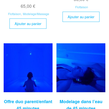
65,00
€
Flottaison
Flottaison
,
Modelage/Massage
Ajouter au panier
Ajouter au panier
Offre duo parent/enfant
Modelage dans l’eau
45 minutes
de 45 minutes